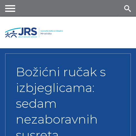
Skip
to
main
Me
Se
content
nu
ar
ch
Božićni ručak s
izbjeglicama:
sedam
nezaboravnih
susreta