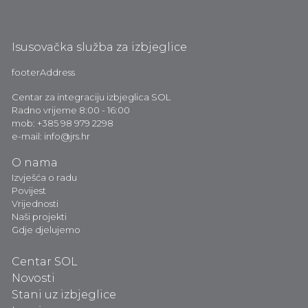
Isusovačka služba za izbjeglice
footerAddress
Centar za integraciju izbjeglica SOL
Radno vrijeme 8:00 - 16:00
mob: +385 98 979 2298
e-mail: info@jrs.hr
O nama
Izvješća o radu
Povijest
Vrijednosti
Naši projekti
Gdje djelujemo
Centar SOL
Novosti
Stani uz izbjeglice