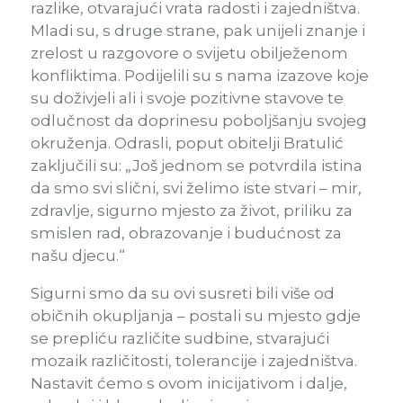
razlike, otvarajući vrata radosti i zajedništva.
Mladi su, s druge strane, pak unijeli znanje i
zrelost u razgovore o svijetu obilježenom
konfliktima. Podijelili su s nama izazove koje
su doživjeli ali i svoje pozitivne stavove te
odlučnost da doprinesu poboljšanju svojeg
okruženja. Odrasli, poput obitelji Bratulić
zaključili su: „Još jednom se potvrdila istina
da smo svi slični, svi želimo iste stvari – mir,
zdravlje, sigurno mjesto za život, priliku za
smislen rad, obrazovanje i budućnost za
našu djecu.“
Sigurni smo da su ovi susreti bili više od
običnih okupljanja – postali su mjesto gdje
se prepliću različite sudbine, stvarajući
mozaik različitosti, tolerancije i zajedništva.
Nastavit ćemo s ovom inicijativom i dalje,