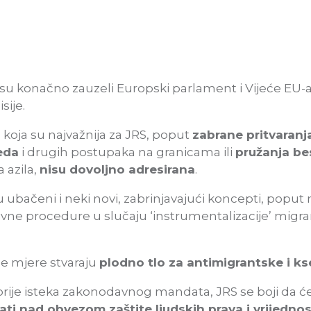
 su konačno zauzeli Europski parlament i Vijeće EU-a
sije.
 koja su najvažnija za JRS, poput
zabrane pritvaranj
eda
i drugih postupaka na granicama ili
pružanja be
 azila,
nisu dovoljno adresirana
.
u ubačeni i neki novi, zabrinjavajući koncepti, pop
vne procedure u slučaju ‘instrumentalizacije’ migr
e mjere stvaraju
plodno tlo za antimigrantske i k
prije isteka zakonodavnog mandata, JRS se boji da ć
ati nad obvezom zaštite ljudskih prava i vrijednos