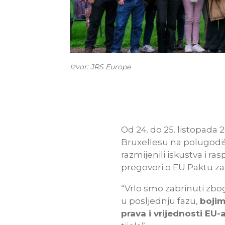
Izvor: JRS Europe
Od 24. do 25. listopada 2
Bruxellesu na polugodi
razmijenili iskustva i r
pregovori o EU Paktu za m
“Vrlo smo zabrinuti zbog
u posljednju fazu,
bojim
prava i vrijednosti EU-