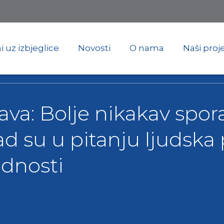
Skip
to
main
content
i uz izbjeglice
Novosti
O nama
Naši proje
java: Bolje nikakav sp
 su u pitanju ljudska p
ednosti