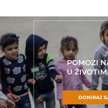
POMOZI N
U ŽIVOTIM
DONIRAJ 