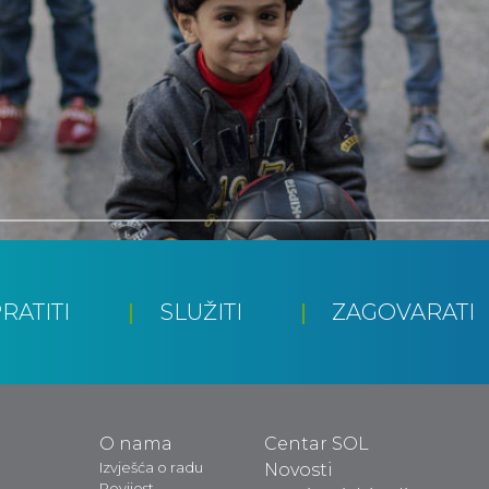
RATITI
SLUŽITI
ZAGOVARATI
O nama
Centar SOL
Izvješća o radu
Novosti
Povijest