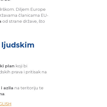
odrškom. Diljem Europe
državama članicama EU-
a
od strane države, što
 ljudskim
ki plan
koji bi
kih prava i pritisak na
i azila
na teritoriju te
ma
.
GLISH