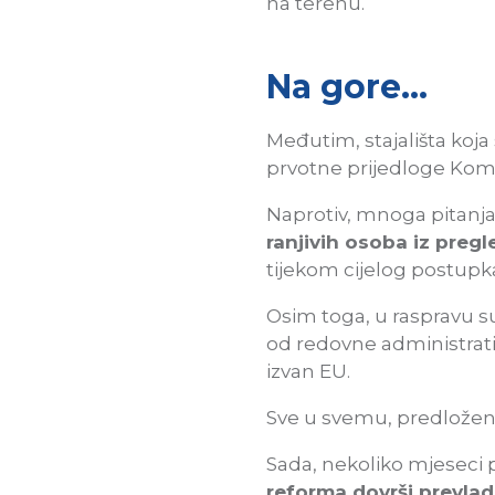
na terenu.
Na gore…
Međutim, stajališta koja
prvotne prijedloge Komi
Naprotiv, mnoga pitanja
ranjivih osoba iz pregl
tijekom cijelog postupka
Osim toga, u raspravu s
od redovne administrati
izvan EU.
Sve u svemu, predložen
Sada, nekoliko mjeseci 
reforma dovrši prevlad