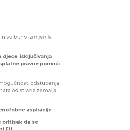
 nisu bitno izmijenila
a djece
,
isključivanja
splatne pravne pomoći
ut mogućnosti odstupanja
anata od strane zemalja
senofobne aspiracije
.
e
pritisak da se
ti EU
.