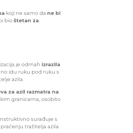
na
koji ne samo da
ne bi
bi bio
štetan za
nizacija je odmah
izrazila
ično idu ruku pod ruku s
elje azila.
va za azil razmatra na
njskim granicama, osobito
onstruktivno surađuje s
raćenju tražitelja azila