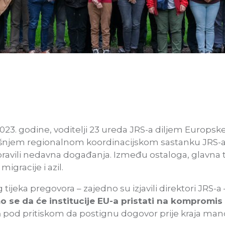
023. godine, voditelji 23 ureda JRS-a diljem Europske 
šnjem regionalnom koordinacijskom sastanku JRS-a
aspravili nedavna događanja. Između ostaloga, glavna 
igracije i azil.
 tijeka pregovora – zajedno su izjavili direktori JRS-
o se da će institucije EU-a pristati na kompromis 
a
pod pritiskom da postignu dogovor prije kraja m