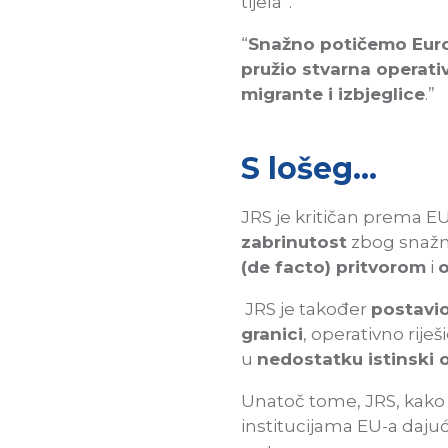
tijela”.
“
Snažno potičemo Euro
pružio stvarna operati
migrante i izbjeglice
.”
S lošeg…
JRS je kritičan prema EU
zabrinutost
zbog snažn
(de facto) pritvorom
i
JRS je također
postavio
granici
, operativno rije
u
nedostatku istinski
Unatoč tome, JRS, kako n
institucijama EU-a dajuć