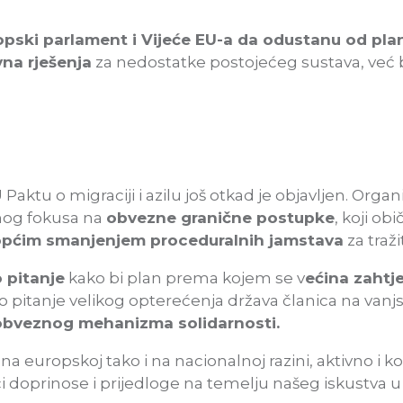
pski parlament i Vijeće EU-a da odustanu od pla
vna rješenja
za nedostatke postojećeg sustava, već 
 Paktu o migraciji i azilu još otkad je objavljen. Orga
og fokusa na
obvezne granične postupke
, koji ob
općim smanjenjem proceduralnih jamstava
za tražit
 pitanje
kako bi plan prema kojem se v
ećina zahtje
šio pitanje velikog opterećenja država članica na va
 obveznog mehanizma solidarnosti.
a europskoj tako i na nacionalnoj razini, aktivno i k
i doprinose i prijedloge na temelju našeg iskustva u p