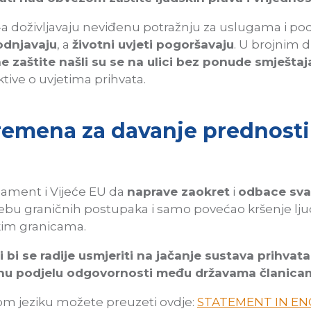
S-a doživljavaju neviđenu potražnju za uslugama i p
vodnjavaju
, a
životni uvjeti pogoršavaju
. U brojnim 
e zaštite našli su se na ulici bez ponude smještaj
ktive o uvjetima prihvata.
emena za davanje prednosti
lament i Vijeće EU da
naprave zaokret
i
odbace sva
u graničnih postupaka i samo povećao kršenje ljuds
kim granicama.
i bi se radije usmjeriti na jačanje sustava prihvata 
nu podjelu odgovornosti među državama članica
kom jeziku možete preuzeti ovdje:
STATEMENT IN EN