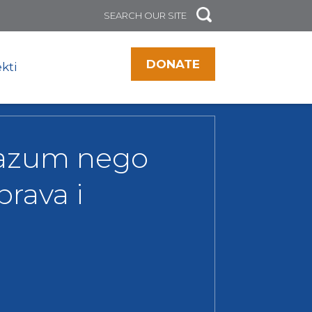
DONATE
kti
orazum nego
rava i