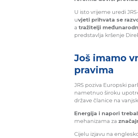
U isto vrijeme uredi JR
u
vjeti prihvata se raz
a
tražitelji međunarodn
predstavlja kršenje Dire
Još imamo vr
pravima
JRS poziva Europski par
nametnuo široku upotreb
države članice na vanjs
Energija i napori trebal
mehanizama za
značaj
Cijelu izjavu na engles