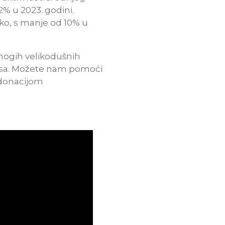
2% u 2023. godini.
uko, s manje od 10% u
mnogih velikodušnih
Isusa. Možete nam pomoći
e donacijom