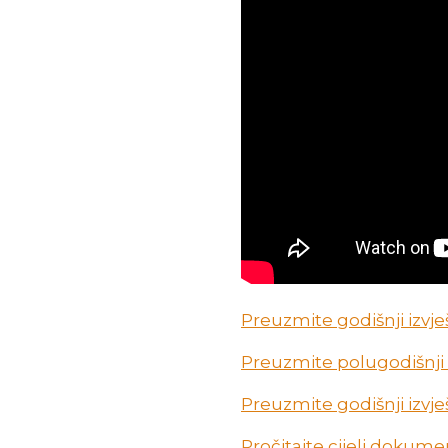
Preuzmite godišnji izvje
Preuzmite polugodišnji i
Preuzmite godišnji izvje
Pročitajte cijeli dokum