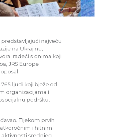
 predstavljajući najveću
zije na Ukrajinu,
ora, radeći s onima koji
eba, JRS Europe
roposal.
.765 ljudi koji bježe od
nim organizacijama i
osocijalnu podršku,
gođavao. Tijekom prvih
ratkoročnim i hitnim
 aktivnosti srednjeg