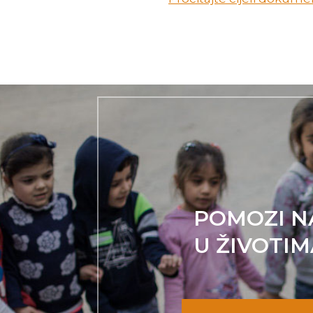
POMOZI N
U ŽIVOTIM