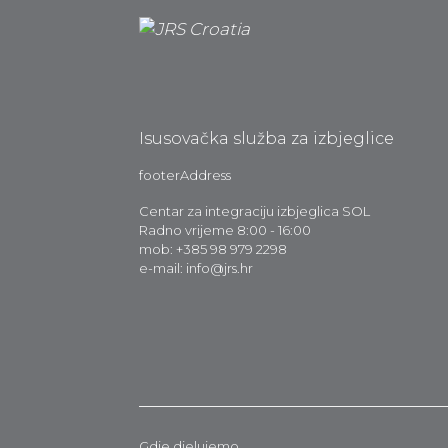
Isusovačka služba za izbjeglice
footerAddress
Centar za integraciju izbjeglica SOL
Radno vrijeme 8:00 - 16:00
mob: +385 98 979 2298
e-mail: info@jrs.hr
Gdje djelujemo