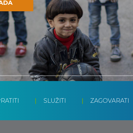
SADA
RATITI
SLUŽITI
ZAGOVARATI