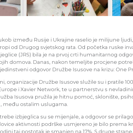
b između Rusije i Ukrajine raselio je milijune ljudi,
opi od Drugog svjetskog rata. Od početka ruske inva
jeglice (JRS) bila je na prvoj crti humanitarnog odgov
 svojih domova. Danas, nakon temeljite procjene potr
i jedinstveni odgovor Družbe Isusove na krizu: One P
i, organizacije Družbe Isusove služile su i pratile 100
S Europe i Xavier Network, te u partnerstvu s nevladi
užba Isusova pružila je hitnu pomoć, sklonište, psih
ju, među ostalim uslugama.
potrebe izbjeglica su se mijenjale, a odgovor se prila
lovice aktivnosti podrške usmjereno je bilo prema k
dini taj postotak je smanjen na 17%. S druge strane,