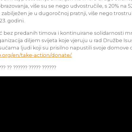
obrazovanja, više su se nego udvostručile, s 20% na 5
zabilježen je u dugoročnoj pratnji, više nego trostr
23. godini.
ć bez predanih timova i kontinuirane solidarnosti 
ganizacija diljem svijeta koje vjeruju u rad Družbe 
ti tisućama ljudi koji su prisilno napustili svoje domov
e.org/en/take-action/donate/.
?? ?? ?????? ????? ??????