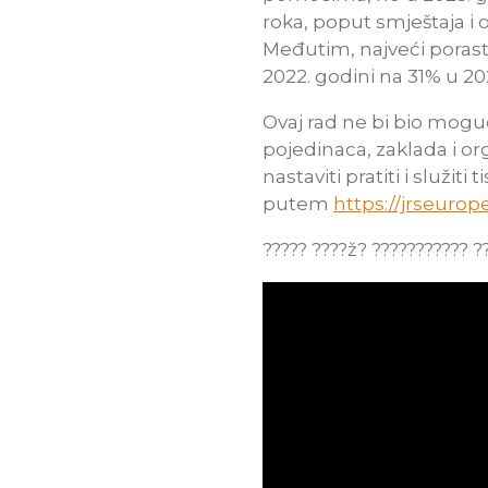
roka, poput smještaja i 
Međutim, najveći porast 
2022. godini na 31% u 20
Ovaj rad ne bi bio mogu
pojedinaca, zaklada i or
nastaviti pratiti i služi
putem
https://jrseurop
????? ????ž? ??????????? ??