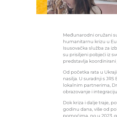
Međunarodni oružani suko
humanitarnu krizu u Eur
Isusovačka služba za izb
su prisiljeni pobjeći iz
predstavlja koordiniran
Od početka rata u Ukrajin
nasilja. U suradnji s JR
lokalnim partnerima, Dr
obrazovanje i integraci
Dok kriza i dalje traje, 
godinu dana, više od po
pomoćima, no u 2023. go