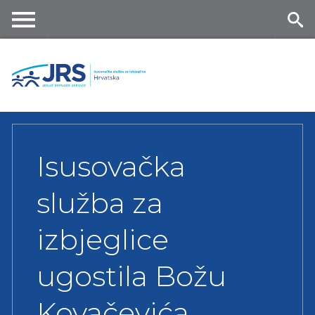
Skip
to
main
Me
Se
content
nu
ar
ch
Isusovačka
služba za
izbjeglice
ugostila Božu
Kovačevića,