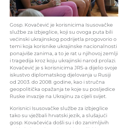
Gosp. Kovačević je korisnicima Isusovačke
službe za izbjeglice, koji su ovoga puta bili
većinski ukrajinskog podrijetla progovorio o
temi koja korisnike ukrajinske nacionalnosti
ponajviše zanima, a to je rat u njihovoj zemlji
i tragedija kroz koju ukrajinski narod prolazi.
Kovačević je s korisnicima JRS-a dijelio svoje
iskustvo diplomatskog djelovanja u Rusiji
od 2003. do 2008. godine, kao i stručna
geopolitička opažanja te koje su posljedice
Ruske invazije na Ukrajinu za cijeli svijet.
Korisnici Isusovačke službe za izbjeglice
tako su vježbali hrvatski jezik, a slušajući
gosp. Kovačevića došli su i do zanimljivih