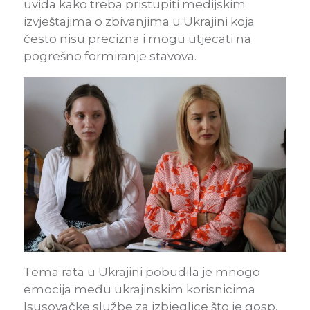
uvida kako treba pristupiti medijskim
izvještajima o zbivanjima u Ukrajini koja
često nisu precizna i mogu utjecati na
pogrešno formiranje stavova.
Tema rata u Ukrajini pobudila je mnogo
emocija među ukrajinskim korisnicima
Isusovačke službe za izbjeglice što je gosp.