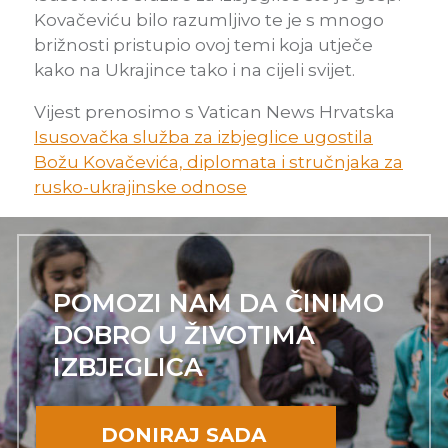
Kovačeviću bilo razumljivo te je s mnogo
brižnosti pristupio ovoj temi koja utječe
kako na Ukrajince tako i na cijeli svijet.
Vijest prenosimo s Vatican News Hrvatska
Isusovačka služba za izbjeglice ugostila
Božu Kovačevića, diplomata i stručnjaka za
rusko-ukrajinske odnose
POMOZI NAM DA ČINIMO
DOBRO U ŽIVOTIMA
IZBJEGLICA
DONIRAJ SADA