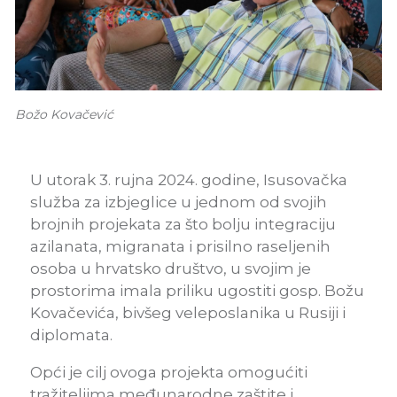
Božo Kovačević
U utorak 3. rujna 2024. godine, Isusovačka
služba za izbjeglice u jednom od svojih
brojnih projekata za što bolju integraciju
azilanata, migranata i prisilno raseljenih
osoba u hrvatsko društvo, u svojim je
prostorima imala priliku ugostiti gosp. Božu
Kovačevića, bivšeg veleposlanika u Rusiji i
diplomata.
Opći je cilj ovoga projekta omogućiti
tražiteljima međunarodne zaštite i