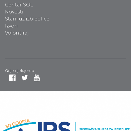
Centar SOL
Novosti
Stani uz izbjeglice
Izvori
Volontiraj
Gdje djelujemo
Fa
Tw
Yo
ce
itt
ut
bo
er
ub
ok
e