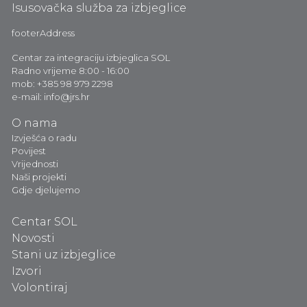
Isusovačka služba za izbjeglice
footerAddress
Centar za integraciju izbjeglica SOL
Radno vrijeme 8:00 - 16:00
mob: +385 98 979 2298
e-mail: info@jrs.hr
O nama
Izvješća o radu
Povijest
Vrijednosti
Naši projekti
Gdje djelujemo
Centar SOL
Novosti
Stani uz izbjeglice
Izvori
Volontiraj