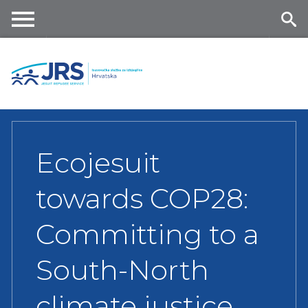
Skip
to
main
Me
Se
content
nu
ar
ch
Ecojesuit
towards COP28:
Committing to a
South-North
climate justice